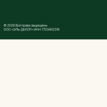
© 2026 Все права защищены
ООО «ЭЛЬ-ДЕКОР» ИНН 7703402316
Каталог
Все товары
Декоративные рейки
Декоративные панели
Реечные панели
Дверной погонаж
Напольный плинтус
Комплектующие
Информация