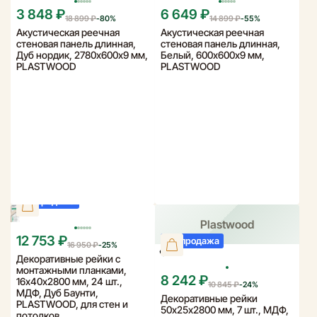
3 848 ₽
6 649 ₽
18 899 ₽
-
80
%
14 899 ₽
-
55
%
Акустическая реечная
Акустическая реечная
стеновая панель длинная,
стеновая панель длинная,
Дуб нордик, 2780х600х9 мм,
Белый, 600х600х9 мм,
PLASTWOOD
PLASTWOOD
Распродажа
Plastwood
12 753 ₽
Распродажа
16 950 ₽
-
25
%
Декоративные рейки с
монтажными планками,
8 242 ₽
16х40х2800 мм, 24 шт.,
10 845 ₽
-
24
%
МДФ, Дуб Баунти,
Декоративные рейки
PLASTWOOD, для стен и
50х25х2800 мм, 7 шт., МДФ,
потолков