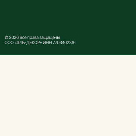
© 2026 Все права защищены
ООО «ЭЛЬ-ДЕКОР» ИНН 7703402316
Каталог
Все товары
Декоративные рейки
Декоративные панели
Реечные панели
Дверной погонаж
Напольный плинтус
Комплектующие
Информация