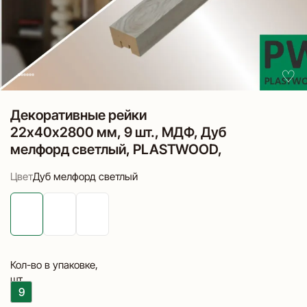
♡
В
избран
Декоративные рейки
22х40х2800 мм, 9 шт., МДФ, Дуб
мелфорд светлый, PLASTWOOD,
для стен и потолков
Цвет
Дуб мелфорд светлый
Кол-во в упаковке,
шт
9