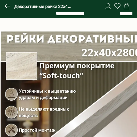
Декоративные рейки 22х40х2800 мм, 9 шт., МДФ, Дуб мелфорд светлый, PLASTWOOD, для стен и потолков
Каталог