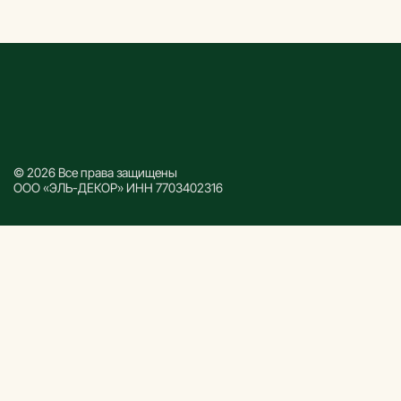
© 2026 Все права защищены
ООО «ЭЛЬ-ДЕКОР» ИНН 7703402316
Каталог
Все товары
Декоративные рейки
Декоративные панели
Реечные панели
Дверной погонаж
Напольный плинтус
Комплектующие