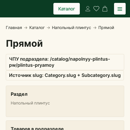
Каталог
Главная
->
Каталог
->
Напольный плинтус
->
Прямой
Прямой
ЧПУ подраздела: /catalog/
napolnyy-plintus-
pw
/
plintus-pryamoy
Источник slug: Category.slug + Subcategory.slug
Раздел
Напольный плинтус
Товаров в подразделе